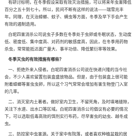
有研讨标明，在冬季假设采取有效灭治措施，可以将来年虫害降低
百分之五十到七十。所以，民间不断有这样的说法——瑞雪兆丰
年。同理，在灭治蟑螂、
蚊子、螨虫
等方面，冬季及早下手会产生
有效的遏制造用。
白坭四害消杀公司
说虫子多数在冬季处于虫卵或冬眠状态，生动度
低、密度低、集中度高、对药剂的敏感度高，因此，在冬季用药物
杀虫，常常能抵达面广量大、事半功倍、降低繁衍率等效果。
冬季灭虫的有效措施有哪些？
一、拒绝外来入侵者。白坭四害消杀公司说在快递兴隆的当今社
会，不少人喜欢留置包装盒盛放物品。但是，由于包装盒上很可能
附着蟑螂等害虫虫卵，所以这个习气常常会增加有害生物登门入室
的几率。
二、消灭室内土著者。做好室内卫生，不留
死角
，及时填堵缝隙，
关注下水道、出水口等区域。白坭四害消杀公司倡议有必要的情况
下，可以选取低毒高效的饵剂实行布药，尽早害虫的幼虫、越冬成
虫。
三、防控家中虫害源。关于家中有院落，或者喜欢种植盆栽的居