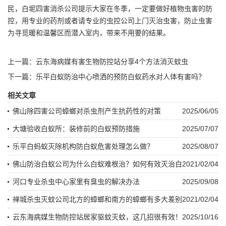
民，白坭四害消杀公司提示大家在冬季，一定要做好植物虫害的防
控，用专业的药剂或者请专业的
虫控公司
上门灭治虫害，防止虫害
为寻觅暖和温馨区而潜入室内，带来不用要的结果。
上一篇：
云东海病媒有害生物防控站分享4个方法消灭蚊虫
下一篇：
乐平白蚁防治中心喷洒的预防白蚁药水对人体有害吗？
相关文章
佛山除四害公司蟑螂对杀虫剂产生抗药性的对策
2025/06/05
大塘验收白蚁所：装修前的白蚁预防措施
2025/07/07
乐平白蚂蚁灭除机构防白蚁危害处理怎么做？
2025/08/07
佛山防治白蚁公司为什么白蚁难根治？如何有效灭治白
2021/02/04
蚁
河口专业杀虫中心家里有臭虫的解决办法
2025/09/08
禅城杀虫灭蚊公司北方的蟑螂和南方的蟑螂有多大差别
2021/02/04
云东海病媒生物防控站居家驱蚊灭蚊，这几招很有效！
2025/10/16