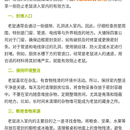
享一些防止老鼠进入室内的有效方法。
一、封堵入口
老鼠通常会通过一些缝隙、孔洞进入室内。因此，仔细检查房屋周
围，特别是门窗、管道、电线等与外界相连的地方。大塘除四害公
司对于门窗，确保边框密封良好，如有破损
及时修复
或更换密封
条。对于管道和电线穿过的孔洞，使用钢丝球、防火泥或水泥进行
封堵。例如，厨房水槽下方的管道口，经常是老鼠进入的通道，用
合适的材料将其封堵严实，就能有效阻止老鼠。
二、保持环境整洁
老鼠喜欢在杂乱、有食物残渣的环境中活动。所以，保持室内整洁
干净是关键。每天及时清理
厨房垃圾
，将食物妥善存放于密封容器
中。不要在室内随意堆放杂物，定期整理房间，尤其是角落和隐蔽
的地方。比如，长时间未清理的杂物堆可能成为老鼠的藏身之所。
三、断绝食物来源
老鼠进入室内的主要目的之一是寻找食物。将粮食、坚果、水果等
存放在密封的橱柜或冰箱里。清理餐桌和地面上的食物残渣，避免