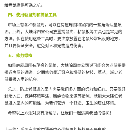
给老鼠提供可乘之机。
四、使用驱鼠剂和捕鼠工具
市场上有各种驱鼠剂，可以在
房屋周围
和室内的一些角落适量喷
洒。此外，大塘除四害公司放置捕鼠夹、粘鼠板等工具也是常见的
方法。但在使用这些工具时，要注意放置在老鼠经常出没的地方，
并且要保证安全，避免对人和宠物造成伤害。
五、修剪绿植
如果房屋周围有茂盛的绿植，大塘除四害公司说可能会为老鼠提供
接近房屋的通道。定期修剪靠近窗户和墙壁的树枝、草丛，
减少老
鼠
攀援入室的机会。
总之，防止老鼠进入室内需要我们多方面的努力和细心。只要做好
封堵入口、保持环境整洁、断绝食物来源等措施，就能大大降低老
鼠进入室内的可能性，为我们营造一个舒适、卫生的居住环境。
希望以上方法对您有所帮助，让我们一起远离老鼠的侵扰！
上一篇：
乐平有害蚁类消杀中心带翅膀的蚂蚁是不是白蚁