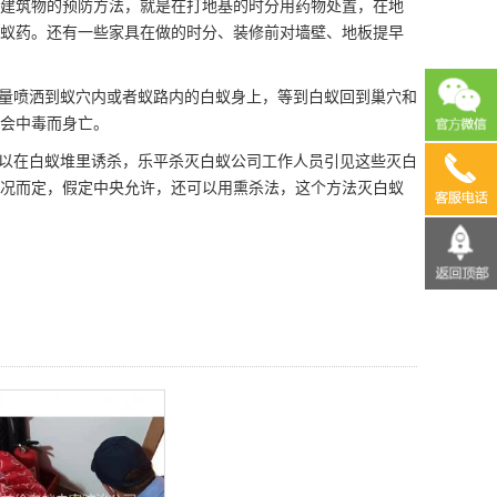
建筑物的预防方法，就是在打地基的时分用药物处置，在地
蚁药。还有一些家具在做的时分、装修前对墙壁、地板提早
量喷洒到蚁穴内或者蚁路内的白蚁身上，等到白蚁回到巢穴和
会中毒而身亡。
以在白蚁堆里诱杀，
乐平杀灭白蚁公司
工作人员引见这些灭白
13690
况而定，假定中央允许，还可以用熏杀法，这个方法灭白蚁