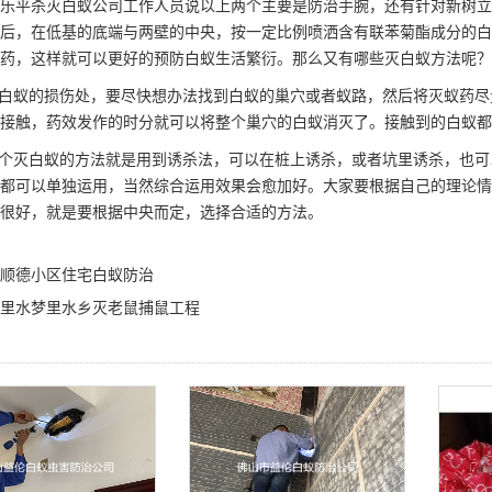
乐平杀灭白蚁公司工作人员说以上两个主要是
防治手腕
，还有针对新树立
后，在低基的底端与两壁的中央，按一定比例喷洒含有联苯菊酯成分的白
药，这样就可以更好的预防白蚁生活繁衍。那么又有哪些灭白蚁方法呢？
白蚁的损伤处，要尽快想办法找到白蚁的巢穴或者蚁路，然后将灭蚁药尽
接触，药效发作的时分就可以将整个巢穴的白蚁消灭了。接触到的白蚁都
个灭白蚁的方法就是用到诱杀法，可以在桩上诱杀，或者坑里诱杀，也可
都可以单独运用，当然综合运用效果会愈加好。大家要根据自己的理论情
很好，就是要根据中央而定，选择合适的方法。
顺德小区住宅白蚁防治
里水梦里水乡灭老鼠捕鼠工程