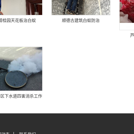
碧桂园天花板治白蚁
顺德古建筑白蚁防治
明区下水道四害消杀工作